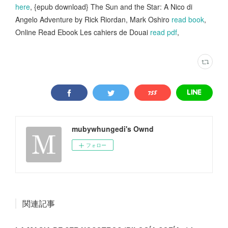
here
, {epub download} The Sun and the Star: A Nico di
Angelo Adventure by Rick Riordan, Mark Oshiro
read book
,
Online Read Ebook Les cahiers de Douai
read pdf
,
mubywhungedi's Ownd
フォロー
関連記事