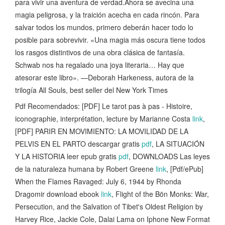
para vivir una aventura de verdad.Ahora se avecina una
magia peligrosa, y la traición acecha en cada rincón. Para
salvar todos los mundos, primero deberán hacer todo lo
posible para sobrevivir. «Una magia más oscura tiene todos
los rasgos distintivos de una obra clásica de fantasía.
Schwab nos ha regalado una joya literaria… Hay que
atesorar este libro». —Deborah Harkeness, autora de la
trilogía All Souls, best seller del New York Times
Pdf Recomendados: [PDF] Le tarot pas à pas - Histoire,
iconographie, interprétation, lecture by Marianne Costa
link
,
[PDF] PARIR EN MOVIMIENTO: LA MOVILIDAD DE LA
PELVIS EN EL PARTO descargar gratis
pdf
, LA SITUACIÓN
Y LA HISTORIA leer epub gratis
pdf
, DOWNLOADS Las leyes
de la naturaleza humana by Robert Greene
link
, [Pdf/ePub]
When the Flames Ravaged: July 6, 1944 by Rhonda
Dragomir download ebook
link
, Flight of the Bön Monks: War,
Persecution, and the Salvation of Tibet's Oldest Religion by
Harvey Rice, Jackie Cole, Dalai Lama on Iphone New Format